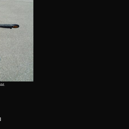
ild.
]