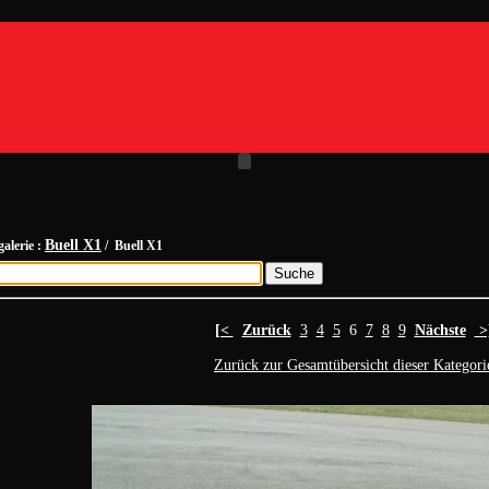
Buell X1
galerie :
/ Buell X1
[<
Zurück
3
4
5
6
7
8
9
Nächste
>
Zurück zur Gesamtübersicht dieser Kategori