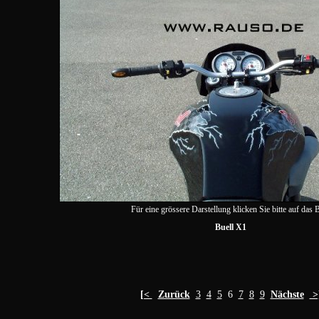
Für eine grössere Darstellung klicken Sie bitte auf das B
Buell X1
[<
Zurück
3
4
5
6
7
8
9
Nächste
>