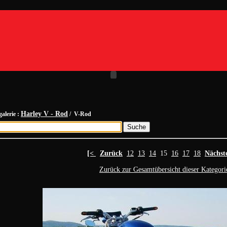
Harley V - Rod
galerie :
/ V-Rod
[<
Zurück
12
13
14
15
16
17
18
Nächst
Zurück zur Gesamtübersicht dieser Kategori