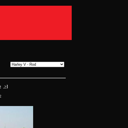
e
>]
e