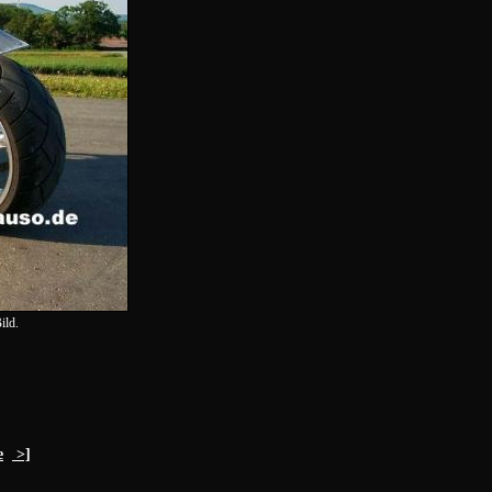
ild.
e
>]