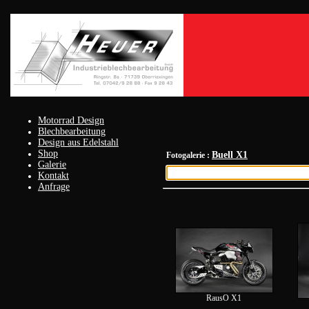
Motorrad Design
Blechbearbeitung
Design aus Edelstahl
Shop
Buell X1
Fotogalerie :
Galerie
Kontakt
Anfrage
RausO X1