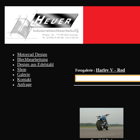
Motorrad Design
Blechbearbeitung
Design aus Edelstahl
Shop
Harley V - Rod
Fotogalerie :
Galerie
Kontakt
Anfrage